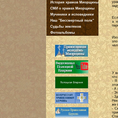
ура
История храмов Миорщины
зад
СМИ о храмах Миорщины
Мученики и исповедники
Есл
Наш "Бессмертный полк"
а н
пер
Судьбы земляков
Фотоальбомы
Изо
зло
чел
У в
что
- Я
это
- А
- Э
- З
Нек
же 
- С
при
Ста