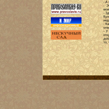
- А
- Э
мои
- З
Куп
нед
- К
от
- У
отк
доб
то,