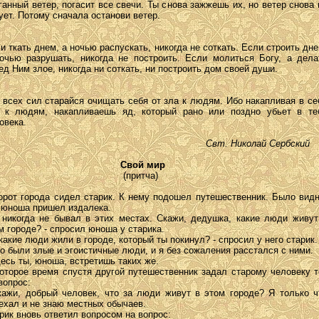
ганный ветер, погасит все свечи. Ты снова зажжешь их, но ветер снова 
ует. Потому сначала останови ветер.
и ткать днем, а ночью распускать, никогда не соткать. Если строить дне
очью разрушать, никогда не построить. Если молиться Богу, а дела
ед Ним злое, никогда ни соткать, ни построить дом своей души.
 всех сил старайся очищать себя от зла к людям. Ибо накапливая в се
 к людям, накапливаешь яд, который рано или поздно убьет в те
овека.
Свт. Николай Сербский
Свой мир
(притча)
орот города сидел старик. К нему подошел путешественник. Было видн
 юноша пришел издалека.
 никогда не бывал в этих местах. Скажи, дедушка, какие люди живут
м городе? - спросил юноша у старика.
 какие люди жили в городе, который ты покинул? - спросил у него старик.
то были злые и эгоистичные люди, и я без сожаления расстался с ними.
десь ты, юноша, встретишь таких же.
оторое время спустя другой путешественник задал старому человеку т
вопрос:
кажи, добрый человек, что за люди живут в этом городе? Я только ч
ехал и не знаю местных обычаев.
рик вновь ответил вопросом на вопрос: