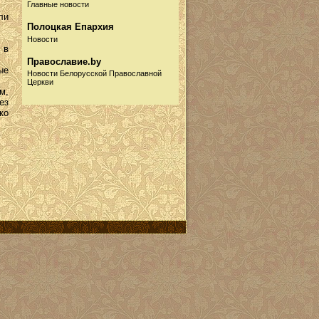
Главные новости
ли
Полоцкая Епархия
Новости
 в
Православие.by
ые
Новости Белорусской Православной
Церкви
м,
ез
Русская Православная
ко
Церковь
Новости
Информационный портал
Собор.by
Новости