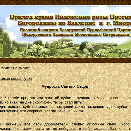
 февраля 2016 года
омоги своей душе
Мудрость Святых Отцов
и бы тебе предложили золотой кубок с лучшим в мире вином, сказа
й, но знай: на дне скорпион», ты бы стал пить?
дне всякого кубка земных наслаждений таится скорпион. Да и кубки э
 неглубоки, что скорпион всегда близ наших губ.
и зажжешь все свои добродетели, словно огромные свечи, хоро
лаешь. Но, если при этом не победишь в себе славолюбие, оно, к