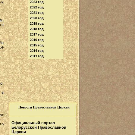
их
2023 год
2022 год
2021 год
2020 год
м,
2019 год
ть
2018 год
2017 год
2016 год
бе
2015 год
бе
2014 год
2013 год
о,
 в
Новости Православной Церкви
от
Официальный портал
то
Белорусской Православной
Церкви