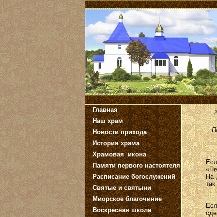
Главная
2
Наш храм
П
Новости прихода
История храма
Храмовая икона
Есл
Памяти первого настоятеля
«Пе
Расписание богослужений
На 
так
Святые и святыни
Миорское благочиние
Есл
Воскресная школа
сде