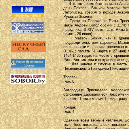
В то же время был написан Акафис
день Похвалы Божией Матери. Авт
Летописец, говоря о походе Аскол
Русская Земля».
Праздник Положения Ризы Пресвят
князь Андрей Боголюбский (+1174; 
праздника. В XIV веке часть Ризы 
память 26 июня).
Матерь Божия, как в древност
предводительством царевича Мазов
свои повозки и в панике поспешно о
(+1461; память 31 марта и 27 мая)
1484-1486 годах на месте сгоревше
Ризы Богоматери и сохранившаяся д
Два канона к службе в честь п
Песнописцем и Григорием Никомидий
Тропарь
глас 8
Богородице Приснодево, человеко
обложение даровала еси, безсеменн
и время. Темже молим Тя мир граду
Кондак
глас 4
Одеяние всем верным нетления, Бо
тело Твое покрывала еси, покрове
Чистая: радуйся, Дево, христиан пох