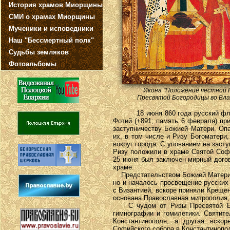
История храмов Миорщины
СМИ о храмах Миорщины
Мученики и исповедники
Наш "Бессмертный полк"
Судьбы земляков
Фотоальбомы
Икона "Положение честной 
Пресвятой Богородицы во Вла
18 июня 860 года русский флот К
Фотий (+891; память 6 февраля) пр
заступничеству Божией Матери. Оп
их, в том числе и Ризу Богоматери
вокруг города. С упованием на заст
Ризу положили в храме Святой Соф
25 июня был заключен мирный дого
храме.
Предстательством Божией Матери н
но и началось просвещение русских
с Византией, вскоре приняли Креще
основана Православная митрополия,
С чудом от Ризы Пресвятой Бого
гимнографии и гомилетики. Святит
Константинополя, а другая вскор
Софийского собора в Константинопо