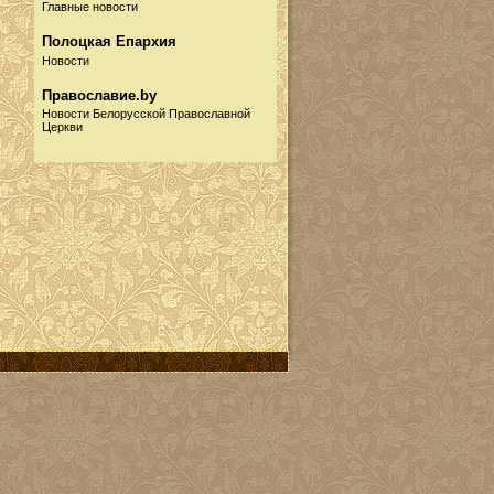
Главные новости
Полоцкая Епархия
Новости
Православие.by
Новости Белорусской Православной
Церкви
Русская Православная
Церковь
Новости
Информационный портал
Собор.by
Новости