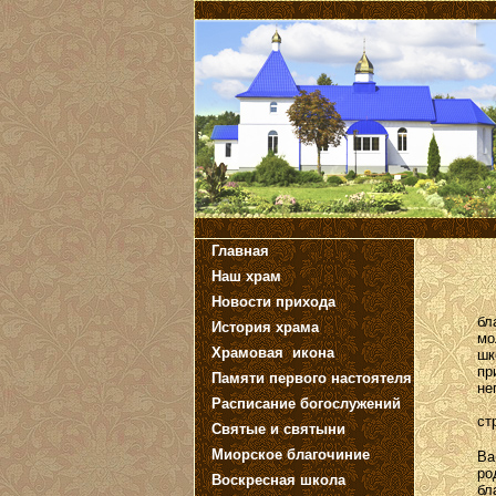
Главная
Наш храм
Новости прихода
До
бл
История храма
мо
Храмовая икона
шк
пр
Памяти первого настоятеля
не
Расписание богослужений
Де
ст
Святые и святыни
П
Миорское благочиние
Ва
ро
Воскресная школа
бл