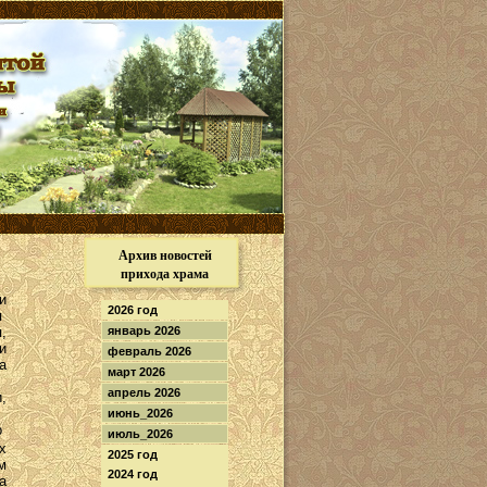
Архив новостей
прихода храма
и
2026 год
я
,
январь 2026
и
февраль 2026
а
март 2026
апрель 2026
,
июнь_2026
р
июль_2026
х
2025 год
м
2024 год
а