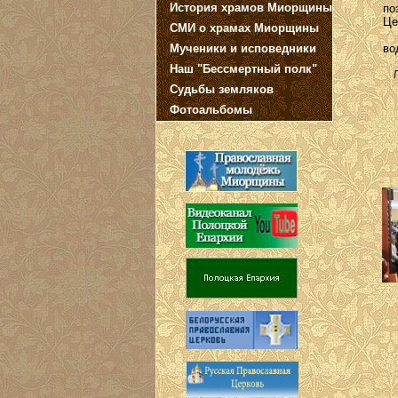
История храмов Миорщины
по
Це
СМИ о храмах Миорщины
По
Мученики и исповедники
во
Наш "Бессмертный полк"
Пр
Судьбы земляков
Фотоальбомы