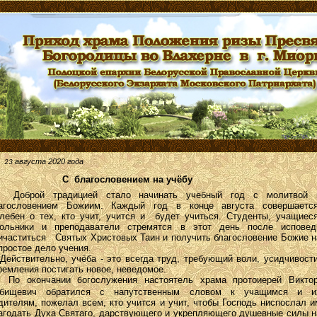
августа 2020 года
23
С благословением на учёбу
брой традицией стало начинать учебный год с молитвой 
агословением Божиим. Каждый год в конце августа совершаетс
лебен о тех, кто учит, учится и будет учиться. Студенты, учащиеся
ольники и преподаватели стремятся в этот день после исповед
ичаститься Святых Христовых Таин и получить благословение Божие н
простое дело учения.
йствительно, учёба - это всегда труд, требующий воли, усидчивости
ремления постигать новое, неведомое.
о окончании
огослужения настоятель храма протоиерей Викто
б
бищевич обратился с напутственным словом к учащимся и и
дителям, пожелал всем, кто учится и учит, чтобы Господь ниспослал и
агодать Духа Святаго, дарствующего и укрепляющего душевные силы н