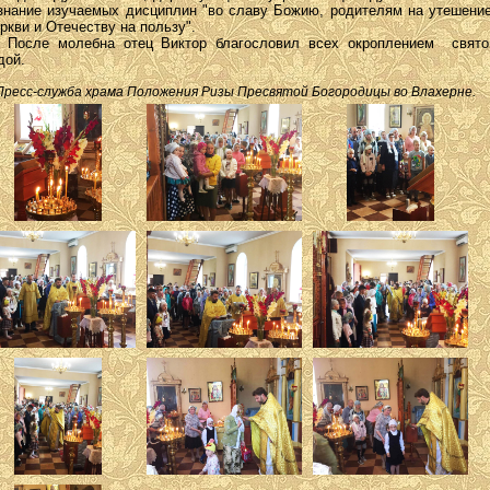
знание изучаемых дисциплин "во славу Божию, родителям на утешение
ркви и Отечеству на пользу".
сле молебна отец Виктор благословил всех окроплением свято
дой.
есс-служба храма Положения Ризы Пресвятой Богородицы во Влахерне.