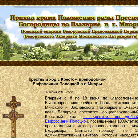
Крестный ход с Крестом преподобной
Евфросинии Полоцкой в г. Миоры
8 июня 2015 года
Впервые с 8 по 18 июня по благословени
Высокопреосвященнейшего Павла Митрополит
Минского и Заславского Патриаршего Экзарх
всея Беларуси состоится общеепархиальны
Крестный ход
с Крестом преподобно
Евфросинии Полоцкой
, посвященный 1000-лети
преставления святого равноапостольного княз
Владимира. Святыню провезут по 1
административным центрам, которые находятс