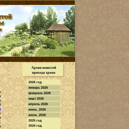
Архив новостей
прихода храма
2026 год
январь 2026
ю
февраль 2026
а
март 2026
а
апрель 2026
й
й
июнь_2026
ю
июль_2026
я
2025 год
1
2024 год
я