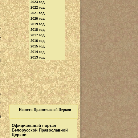
2023 год
2022 год
2021 год
2020 год
2019 год
о
2018 год
2017 год
о
2016 год
2015 год
ы
2014 год
2013 год
й
ы
о
о
Новости Православной Церкви
е
Официальный портал
Белорусской Православной
Церкви