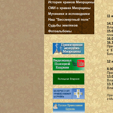
История храмов Миорщины
СМИ о храмах Миорщины
Мученики и исповедники
11 
Наш "Бессмертный полк"
14.
Судьбы земляков
Вла
Фотоальбомы
15.
пло
16.
16.
Пре
с 1
Бог
12 
8.0
Пре
13.
Вла
13.
Вла
Пре
г.М