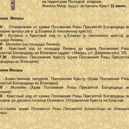
на территории Полоцкой епархии.
Жители Миор будут встречать Крест
11 июня.
июня
Миоры
30
-
Отправление от храма Положения Ризы Пресвятой Богородицы в
херне автобусом в д.Блажки (к поклонному кресту).
00
- Встреча и Крестный ход от д.Блажки (у поклонного креста) д
щади Ленина.
00
- Молебен (на площади Ленина).
30
- Крестный ход от площади Ленина до храма Положения Риз
святой Богородицы во Влахерне (адрес: г.Миоры, ул. Дзержинского, 33)
7.30
- Молебен. Поклонение Кресту (храм Положения Ризы Пресвято
ородицы во Влахерне).
июня Миоры
0
- Божественная литургия. Поклонение Кресту (Храм Положения Риз
святой Богородицы во Влахерне).
00
- Молебен (Храм Положения Ризы Пресвятой Богородицы в
херне).
30
- Крестный ход от храма Положения Ризы Пресвятой Богородицы в
херне до дачного поселка Осиновка. Отправление Креста на Браслав.
сс-служба храма Положения Ризы Пресвятой Богородицы во Влахерн
иоры