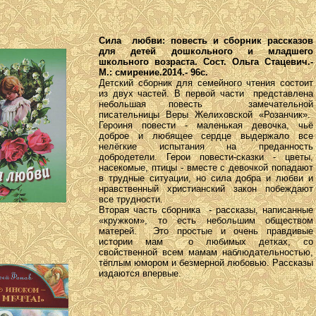
Сила любви: повесть и сборник рассказов
для детей дошкольного и младшего
школьного возраста. Сост. Ольга Стацевич.-
М.: смирение.2014.- 96с.
Детский сборник для семейного чтения состоит
из двух частей. В первой части представлена
небольшая повесть замечательной
писательницы Веры Желиховской «Розанчик».
Героиня повести - маленькая девочка, чьё
доброе и любящее сердце выдержало все
нелёгкие испытания на преданность
добродетели. Герои повести-сказки - цветы,
насекомые, птицы - вместе с девочкой попадают
в трудные ситуации, но сила добра и любви и
нравственный христианский закон побеждают
все трудности.
Вторая часть сборника - рассказы, написанные
«кружком», то есть небольшим обществом
матерей. Это простые и очень правдивые
истории мам о любимых детках, со
свойственной всем мамам наблюдательностью,
тёплым юмором и безмерной любовью. Рассказы
издаются впервые.