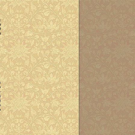
с
а
й
и
в
о
-
й
й
е
е
е