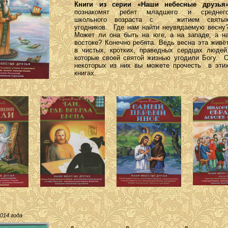
Книги из серии «Наши небесные друзья
познакомят ребят младшего и среднег
школьного возраста с житием святы
угодников. Где нам найти неувядаемую весну
Может ли она быть на юге, а на западе, а н
востоке? Конечно ребята. Ведь весна эта живё
в чистых, кротких, праведных сердцах людей
которые своей святой жизнью угодили Богу. 
некоторых из них вы можете прочесть в эти
книгах.
2014 года