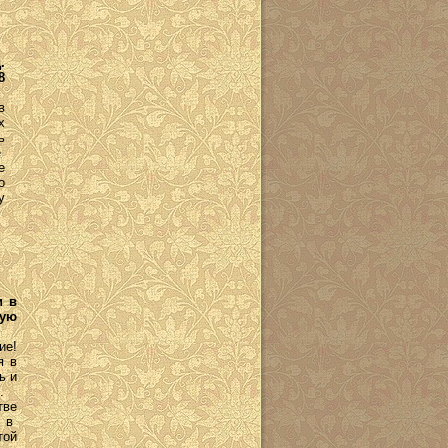
.
8
в
х
ь
е
е
о
у
и в
кую
ие!
я в
ь и
я.
тве
и в
той