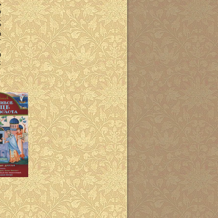
»
о
х
?
а
т
,
О
х