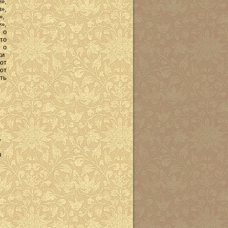
»,
»,
»,
»,
 о
то
 о
ки
ют
ют
ть
-
и