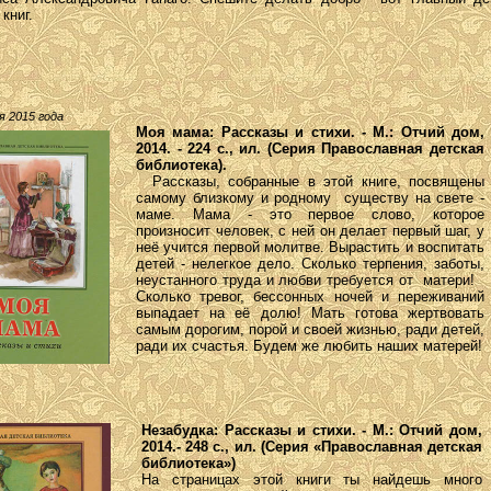
 книг.
я 2015 года
Моя мама: Рассказы и стихи. - М.: Отчий дом,
2014. - 224 с., ил. (Серия Православная детская
библиотека).
Рассказы, собранные в этой книге, посвящены
самому близкому и родному существу на свете -
маме. Мама - это первое слово, которое
произносит человек, с ней он делает первый шаг, у
неё учится первой молитве. Вырастить и воспитать
детей - нелегкое дело. Сколько терпения, заботы,
неустанного труда и любви требуется от матери!
Сколько тревог, бессонных ночей и переживаний
выпадает на её долю! Мать готова жертвовать
самым дорогим, порой и своей жизнью, ради детей,
ради их счастья. Будем же любить наших матерей!
Незабудка: Рассказы и стихи. - М.: Отчий дом,
2014.- 248 с., ил. (Серия «Православная детская
библиотека»)
На страницах этой книги ты найдешь много