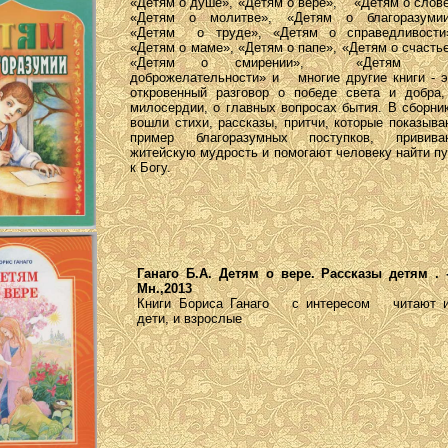
«Детям о душе», «Детям о вере», «Детям о слове
«Детям о молитве», «Детям о благоразумии
«Детям о труде», «Детям о справедливости
«Детям о маме», «Детям о папе», «Детям о счастье
«Детям о смирении», «Детям
доброжелательности» и многие другие книги - э
откровенный разговор о победе света и добра,
милосердии, о главных вопросах бытия. В сборни
вошли стихи, рассказы, притчи, которые показыва
пример благоразумных поступков, привива
житейскую мудрость и помогают человеку найти пу
к Богу.
Ганаго Б.А. Детям о вере. Рассказы детям . 
Мн.,2013
Книги Бориса Ганаго с интересом читают 
дети, и взрослые