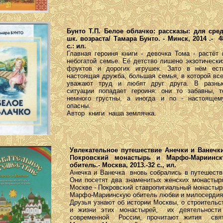
Бунто Т.П. Белое облачко: рассказы: для сред
шк. возраста/ Тамара Бунто. - Минск, 2014 .- 4
с.: ил.
Главная героиня книги - девочка Тома - растёт 
небогатой семье. Её детство лишено экзотически
фруктов и дорогих игрушек. Зато в нём ест
настоящая дружба, большая семья, в которой вс
уважают труд и любят друг друга. В разны
ситуации попадает героиня: они то забавны, т
немного грустны, а иногда и по - настоящем
опасны.
Автор книги наша землячка.
Увлекательное путешествие Анечки и Ванечк
Покровский монастырь и Марфо-Мариинс
обитель.- Москва, 2013.-32 с., ил.
Анечка и Ванечка вновь собрались в путешеств
Они посетят два знаменитых женских монастыр
Москве - Покровский ставропигиальный монастыр
Марфо-Мариинскую обитель любви и милосерди
Друзья узнают об истории Москвы, о строительс
и жизни этих монастырей, их деятельност
современной России, прочитают жития свя