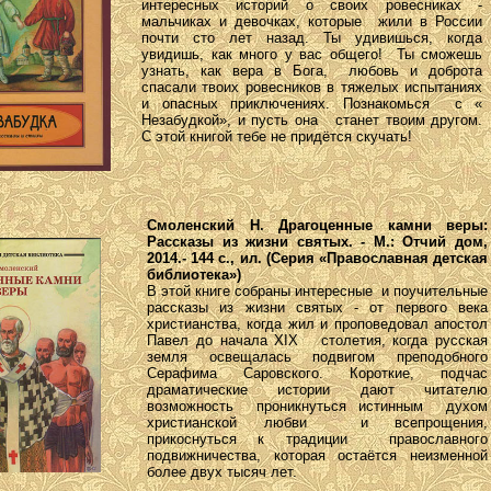
интересных историй о своих ровесниках -
мальчиках и девочках, которые жили в России
почти сто лет назад. Ты удивишься, когда
увидишь, как много у вас общего! Ты сможешь
узнать, как вера в Бога, любовь и доброта
спасали твоих ровесников в тяжелых испытаниях
и опасных приключениях. Познакомься с «
Незабудкой», и пусть она станет твоим другом.
С этой книгой тебе не придётся скучать!
Смоленский Н. Драгоценные камни веры:
Рассказы из жизни святых. - М.: Отчий дом,
2014.- 144 с., ил. (Серия «Православная детская
библиотека»)
В этой книге собраны интересные и поучительные
рассказы из жизни святых - от первого века
христианства, когда жил и проповедовал апостол
Павел до начала ХIX столетия, когда русская
земля освещалась подвигом преподобного
Серафима Саровского. Короткие, подчас
драматические истории дают читателю
возможность проникнуться истинным духом
христианской любви и всепрощения,
прикоснуться к традиции православного
подвижничества, которая остаётся неизменной
более двух тысяч лет.