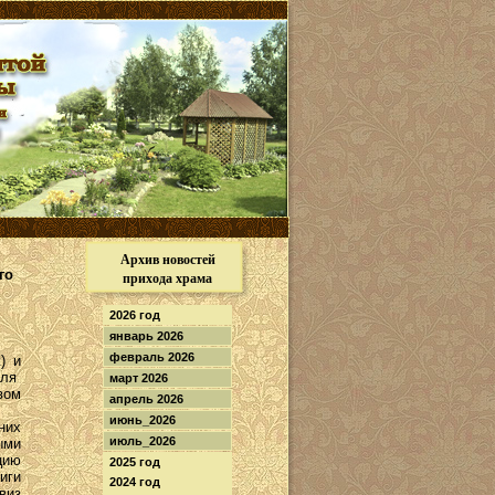
Архив новостей
го
прихода храма
2026 год
январь 2026
февраль 2026
) и
для
март 2026
вом
апрель 2026
июнь_2026
них
июль_2026
ыми
цию
2025 год
иги
2024 год
виз