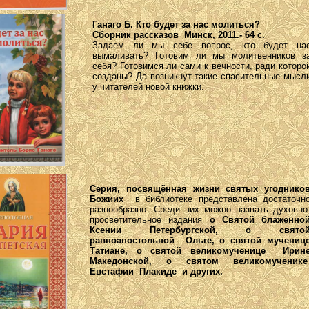
Ганаго Б. Кто будет за нас молиться?
Сборник рассказов Минск, 2011.- 64 с.
Задаем ли мы себе вопрос, кто будет на
вымаливать? Готовим ли мы молитвенников з
себя? Готовимся ли сами к вечности, ради которо
созданы? Да возникнут такие спасительные мысл
у читателей новой книжки.
.
Серия, посвящённая жизни святых угоднико
Божиих
в библиотеке представлена достаточн
разнообразно. Среди них можно назвать духовно
просветительное издания
о Святой блаженно
Ксении Петербургской, о свято
равноапостольной Ольге, о святой мучениц
Татиане, о святой великомученице Ирин
Македонской, о святом великомученик
Евстафии Плакиде и других.