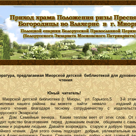
ература, предлагаемая Миорской детской библиотекой для духовно
чтения
Юный читатель!
иорской детской библиотеке (г. Миоры, ул. Горького,5 3-й этаж
лиотеках нашего района вы можете найти немало изданий 
езного чтения благодаря тесному сотрудничеству с издательст
русского Экзархата!
ья. Дом. Семейные вечера... Каким теплом веет от этих слов. От 
одит чувство благоговения перед домашним очагом, общением с сам
зкими и родными людьми. Давайте возрождать старую и добрую тради
ейного чтения. Для этого очень подходят добрые, увлекательные кн
иса Александровича Ганаго. Спешите делать добро - вот главный де