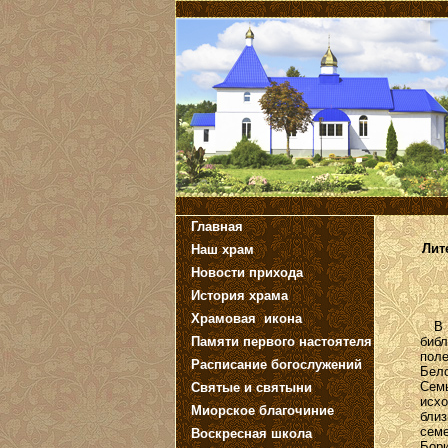
Главная
Лит
Наш храм
Новости прихода
История храма
Храмовая икона
В М
Памяти первого настоятеля
биб
пол
Расписание богослужений
Бело
Сем
Святые и святыни
исх
Миорское благочиние
бли
сем
Воскресная школа
Бор