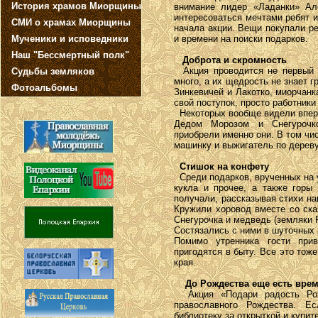
История храмов Миорщины
внимание лидер «Ладанки» Ал
интересоваться мечтами ребят 
СМИ о храмах Миорщины
начала акции. Вещи покупали р
Мученики и исповедники
и времени на поиски подарков.
Наш "Бессмертный полк"
Доброта и скромность
Акция проводится не первый го
Судьбы земляков
много, а их щедрость не знает г
Фотоальбомы
Зинкевичей и Лакотко, миорчан
свой поступок, просто работники
Некоторых вообще видели вперв
Дедом Морозом и Снегурочко
приобрели именно они. В том чи
машинку и выжигатель по дереву
Стишок на конфету
Среди подарков, врученных на 
кукла и прочее, а также горы
получали, рассказывая стихи н
Кружили хоровод вместе со ска
Снегурочка и медведь (земляки Р
Состязались с ними в шуточных 
Помимо утренника гости при
пригодятся в быту. Все это то
края.
До Рождества еще есть вре
Акция «Подари радость Рож
православного Рождества. Ес
библиотеку за открыткой и купит