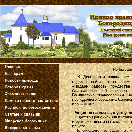
Главная
Не бывает
Наш храм
В Дисненском социальном 
Новости прихода
подарки, собранные во врем
«Подари радость Рождества 
История храма
благословению благочинного
Храмовая икона
Вабищевича православным м
преподобного Серафима Саровск
Памяти первого настоятеля
библиотекой.
Расписание богослужений
Акция не началась, а уже уча
Святые и святыни
В детской районной библиотеке
Миорское благочиние
игрушками письма-пожелания, 
приюта.
Воскресная школа
- Не ожидали, что будет так 