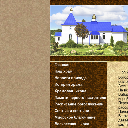
Главная
Наш храм
20 о
Бого
Новости прихода
сект
История храма
Асек
На вс
Храмовая икона
Ваби
Памяти первого настоятеля
иерей
Пере
Расписание богослужений
расс
Святые и святыни
Полоц
В х
Миорское благочиние
деят
Воскресная школа
как 