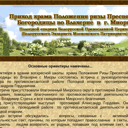
Основные ориентиры намечены...
ктября в здании воскресной школы храма Положения Ризы Пресвятой
родицы во Влахерне г. Миоры состоялась встреча с руководителем
ора по противосектантской работе Полоцкой епархии протоиереем
сандром Гордевичем.
трече присутствовали благочинный Миорского округа протоиерей Виктор
щевич, помощник благочинного по противосектантской деятельности
 Владимир Стреха и все священники Миорского благочиния.
д присутствующими выступил протоиерей Александр Гордевич. Он
казал о проводимой работе по противосектантской деятельности в
кой епархии.
оде встречи обсуждались вопросы, связанные с активной
ельностью сект, причины, по которым попадают православные в секты,
помочь людям возвратить их родных, попавших под влияние сект, в