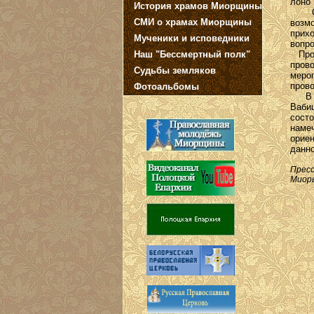
лоно 
История храмов Миорщины
Обсу
СМИ о храмах Миорщины
возм
прих
Мученики и исповедники
вопро
Наш "Бессмертный полк"
Прот
пров
Судьбы земляков
меро
прово
Фотоальбомы
В ко
Ваби
сост
наме
орие
данн
Прес
Миор