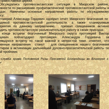
Православной церкви.
ждались противосектантская ситуация в Миорском районе,
ожности по расширению профилактической противосектантской работы в
одах. Намечены основные направления работы по обсуждаемому
су.
оиерей Александр Гордевич одобрил отчёт Миорского благочиния по
одимой противосектантской деятельности, а также планируемые
приятия по данному направлению, призвал священников активно
дить противосектантскую разъяснительную работу в своих приходах.
нце встречи благочинный Миорского округа протоиерей Виктор
щевич поблагодарил протоиерея Александра Гордевича за
оявшуюся встречу по такой важной и непростой теме, отметил, что
ченные направления станут для священников нашего благочиния
нтиром в активизации дальнейшей духовно-просветительской работы по
ой проблеме.
с-служба храма Положения Ризы Пресвятой Богородицы во Влахерне г.
ы