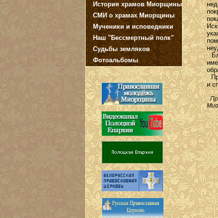
История храмов Миорщины
нед
пок
СМИ о храмах Миорщины
пок
Иск
Мученики и исповедники
ука
Наш "Бессмертный полк"
по
неу
Судьбы земляков
Бла
Фотоальбомы
им
обр
Пре
и с
Пре
Ми