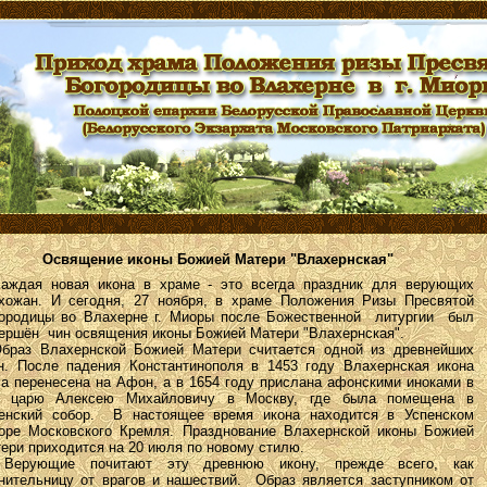
Освящение иконы Божией Матери "Влахернская"
дая новая икона в храме - это всегда праздник для верующих
хожан. И сегодня, 27 ноября, в храме Положения Ризы Пресвятой
ородицы во Влахерне г. Миоры после Божественной литургии был
ершён чин освящения иконы Божией Матери "Влахернская".
аз Влахернской Божией Матери считается одной из древнейших
н. После падения Константинополя в 1453 году Влахернская икона
а перенесена на Афон, а в 1654 году прислана афонскими иноками в
р царю Алексею Михайловичу в Москву, где была помещена в
енский собор. В настоящее время икона находится в Успенском
оре Московского Кремля. Празднование Влахернской иконы Божией
ери приходится на 20 июля по новому стилю.
рующие почитают эту древнюю икону, прежде всего, как
нительницу от врагов и нашествий. Образ является заступником от