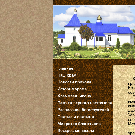
Главная
Наш храм
Каж
Новости прихода
при
Бог
История храма
сов
Храмовая икона
Обр
ико
Памяти первого настоятеля
был
Расписание богослужений
да
Усп
Святые и святыни
соб
Миорское благочиние
Мат
Ве
Воскресная школа
хра