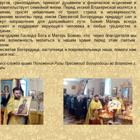
ругов, грехопадения, приносит душевное и физическое исцеление и
ровительствует семейной жизни. Перед иконой Влахернской молятся в
аянии, просят избавления от тревог, страха и неуверенности.
ренние молитвы пред ликом Пресвятой Богородицы придадут сил и
жут направление для дальнейшего пути. Божия Матерь всегда
может и поддержит верующего человека в любых трудностях и
дачах.
годарим Господа Бога и Матерь Божию, что через благодетеля мы
еем возможность молиться в нашем храме перед этим святым
азом.
святая Богородица, заступница и покровительница наша, помоги нам
паси нас...
сс-служба храма Положения Ризы Пресвятой Богородицы во Влахерне г.
оры