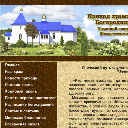
Главная
Иноческий путь служени
Наш храм
(Мате
Новости прихода
«Кто может вместить, да вмес
История храма
вопросом: иметь ли им жену, ил
презреть земные блага, челове
Храмовая икона
Единому Богу.
Монашество - удел немногих, и
Памяти первого настоятеля
жаждет приблизиться к Источни
Расписание богослужений
потомстве, о близких людях и б
более миру нужны те, которые,
Святые и святыни
тишине сердца и полном единени
Миорское благочиние
свежей струёй, омывают и очища
Богу души предстательствуют п
Воскресная школа
блаженной вечности.