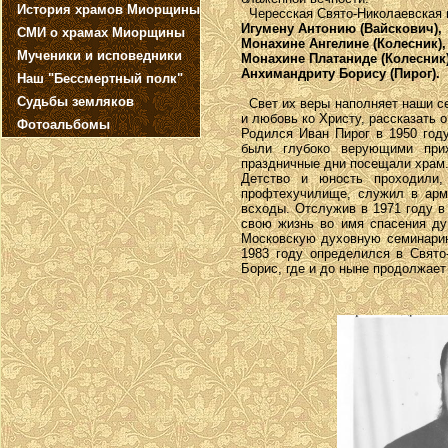
История храмов Миорщины
Чересская Свято-Николаевская ц
Игумену Антонию (Вайскович),
СМИ о храмах Миорщины
Монахине Ангелине (Колесник),
Мученики и исповедники
Монахине Платаниде (Колесник)
Анхимандриту Борису (Пирог).
Наш "Бессмертный полк"
Судьбы земляков
Свет их веры наполняет наши се
и любовь ко Христу, рассказать 
Фотоальбомы
Родился Иван Пирог в 1950 год
были глубоко верующими прих
праздничные дни посещали храм.
Детство и юность проходили,
профтехучилище, служил в арм
всходы. Отслужив в 1971 году в
свою жизнь во имя спасения ду
Московскую духовную семинарию
1983 году определился в Свято
Борис, где и до ныне продолжает